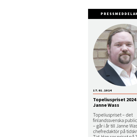
PRESSMEDDELA
17.01.2024
Topeliuspriset 2024 
Janne Wass
Topeliuspriset – det
finlandssvenska public
– går i år till Janne Was
chefredaktör på tidskr
Tid. Han ser priset på