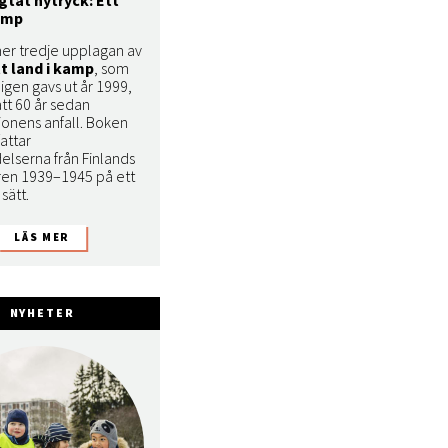
kamp
r tredje upplagan av
tt land i kamp
, som
igen gavs ut år 1999,
tt 60 år sedan
ionens anfall. Boken
attar
elserna från Finlands
åren 1939–1945 på ett
 sätt.
NYHETER