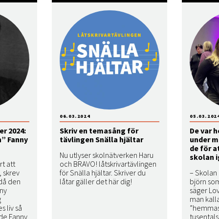
06.03.2024
05.03.202
er 2024:
Skriv en temasång för
De var 
n” Fanny
tävlingen Snälla hjältar
under m
de för a
Nu utlyser skolnätverken Haru
skolan 
rt att
och BRAVO! låtskrivartävlingen
, skrev
för Snälla hjältar. Skriver du
– Skolan 
 då den
låtar gäller det här dig!
björn som
ny
säger Lov
g
man kall
 liv så
”hemmasit
ade Fanny
tusental