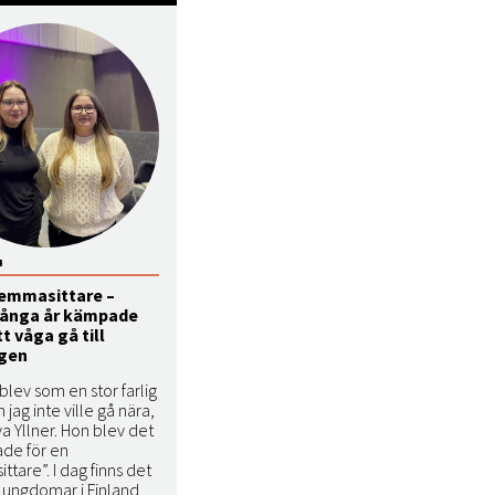
4
hemmasittare –
ånga år kämpade
tt våga gå till
igen
blev som en stor farlig
 jag inte ville gå nära,
a Yllner. Hon blev det
ade för en
tare”. I dag finns det
s ungdomar i Finland