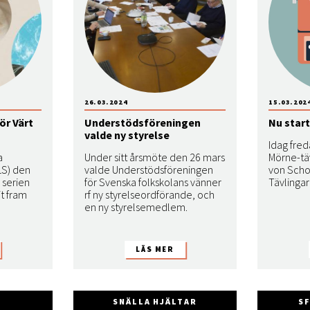
26.03.2024
15.03.202
ör Värt
Understödsföreningen
Nu start
valde ny styrelse
Idag fred
a
Under sitt årsmöte den 26 mars
Mörne-tä
SLS) den
valde Understödsföreningen
von Scho
 serien
för Svenska folkskolans vänner
Tävlingar
it fram
rf ny styrelseordförande, och
en ny styrelsemedlem.
SNÄLLA HJÄLTAR
S