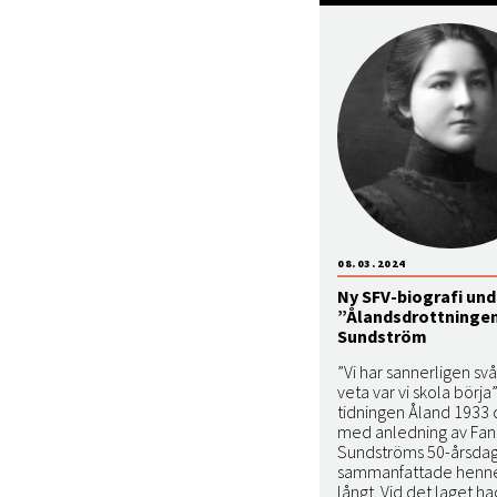
08.03.2024
Ny SFV-biografi und
”Ålandsdrottninge
Sundström
”Vi har sannerligen svå
veta var vi skola börja”
tidningen Åland 1933
med anledning av Fan
Sundströms 50-årsda
sammanfattade hennes
långt. Vid det laget h