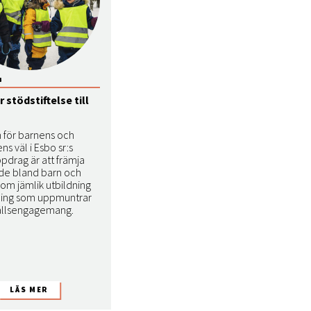
4
r stödstiftelse till
n för barnens och
 väl i Esbo sr:s
pdrag är att främja
e bland barn och
om jämlik utbildning
ning som uppmuntrar
hällsengagemang.