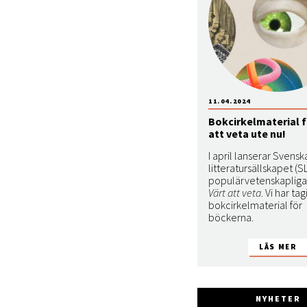
11.04.2024
Bokcirkelmaterial f
att veta ute nu!
I april lanserar Svensk
litteratursällskapet (
populärvetenskapliga
Värt att veta
. Vi har tag
bokcirkelmaterial för
böckerna.
NYHETER