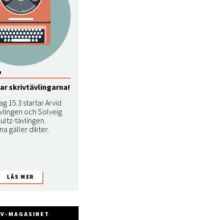
4
ar skrivtävlingarna!
ag 15.3 startar Arvid
vlingen och Solveig
ultz-tävlingen.
na gäller dikter.
FV-MAGASINET