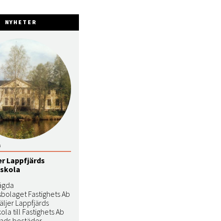
NYHETER
3
er Lappfjärds
skola
ägda
sbolaget Fastighets Ab
säljer Lappfjärds
ola till Fastighets Ab
tads bostäder