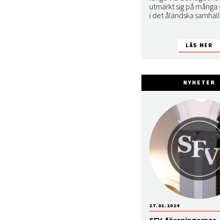
utmärkt sig på många o
i det åländska samhäll
NYHETER
27.02.2024
SFV-föreningarnas