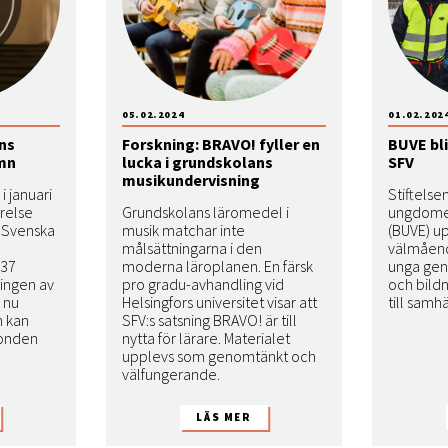
05.02.2024
01.02.202
ns
Forskning: BRAVO! fyller en
BUVE bli
amn
lucka i grundskolans
SFV
musikundervisning
i januari
Stiftelse
yrelse
Grundskolans läromedel i
ungdomens
t Svenska
musik matchar inte
(BUVE) up
målsättningarna i den
välmåend
 37
moderna läroplanen. En färsk
unga gen
ringen av
pro gradu-avhandling vid
och bild
 nu
Helsingfors universitet visar att
till sam
n kan
SFV:s satsning BRAVO! är till
fonden
nytta för lärare. Materialet
upplevs som genomtänkt och
välfungerande.