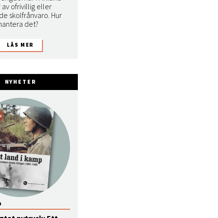
av ofrivillig eller
e skolfrånvaro. Hur
hantera det?
NYHETER
4
gtat nytryck: Ett