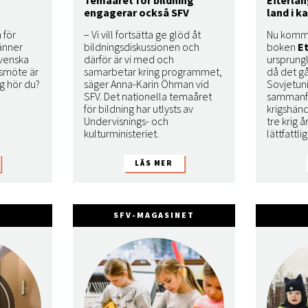
engagerar också SFV
land i 
 för
– Vi vill fortsätta ge glöd åt
Nu komme
änner
bildningsdiskussionen och
boken
E
Svenska
därför är vi med och
ursprungl
rsmöte är
samarbetar kring programmet,
då det gå
ng hör du?
säger Anna-Karin Öhman vid
Sovjetun
SFV. Det nationella temaåret
sammanf
för bildning har utlysts av
krigshänd
Undervisnings- och
tre krig 
kulturministeriet.
lättfattlig
SFV-MAGASINET