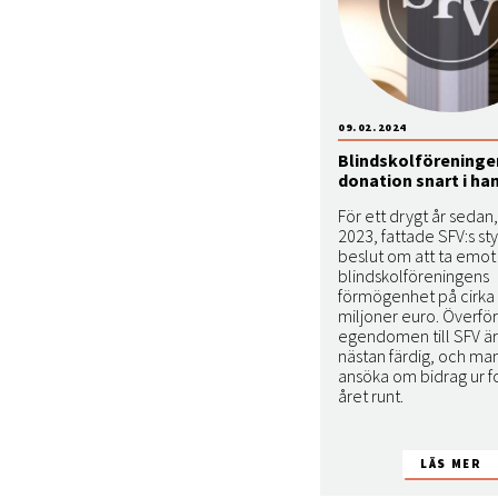
09.02.2024
Blindskolföreninge
donation snart i h
För ett drygt år sedan, 
2023, fattade SFV:s st
beslut om att ta emo
blindskolföreningens
förmögenhet på cirka
miljoner euro. Överfö
egendomen till SFV är
nästan färdig, och ma
ansöka om bidrag ur 
året runt.