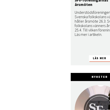
årsmöten
Understödsföreningen
Svenska folkskolans v
håller årsmöte 26.3. 
folkskolans vänners å
25.4. Till vilken föreni
Läs mer i artikeln.
NYHETER