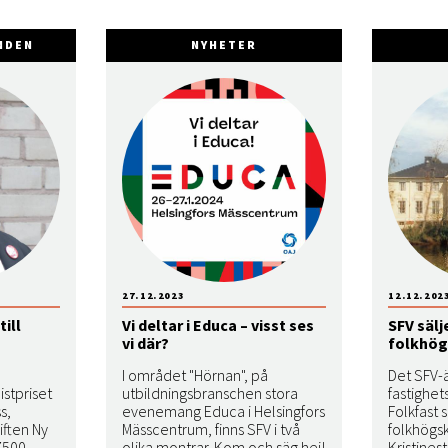
NDEN
NYHETER
27.12.2023
12.12.202
till
Vi deltar i Educa – visst ses
SFV sälj
vi där?
folkhög
I området "Hörnan", på
Det SFV-
istpriset
utbildningsbranschen stora
fastighet
s,
evenemang Educa i Helsingfors
Folkfast 
iften Ny
Mässcentrum, finns SFV i två
folkhögsk
 7500
olika montrar. Kom och säg hej!
Kristines