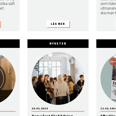
lika sätt
som lider 
et.
utmanand
ska man 
NYHETER
26.02.2024
12.02.202
Temaåret för bildning
Efterlän