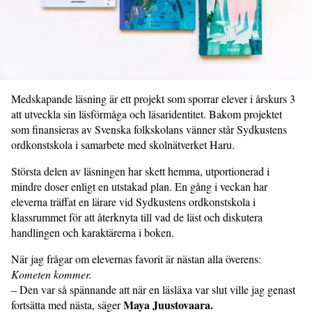
Medskapande läsning är ett projekt som sporrar elever i årskurs 3
att utveckla sin läsförmåga och läsaridentitet. Bakom projektet
som finansieras av Svenska folkskolans vänner står Sydkustens
ordkonstskola i samarbete med skolnätverket Haru.
Största delen av läsningen har skett hemma, utportionerad i
mindre doser enligt en utstakad plan. En gång i veckan har
eleverna träffat en lärare vid Sydkustens ordkonstskola i
klassrummet för att återknyta till vad de läst och diskutera
handlingen och karaktärerna i boken.
När jag frågar om elevernas favorit är nästan alla överens:
Kometen kommer.
– Den var så spännande att när en läsläxa var slut ville jag genast
Maya Juustovaara.
fortsätta med nästa, säger