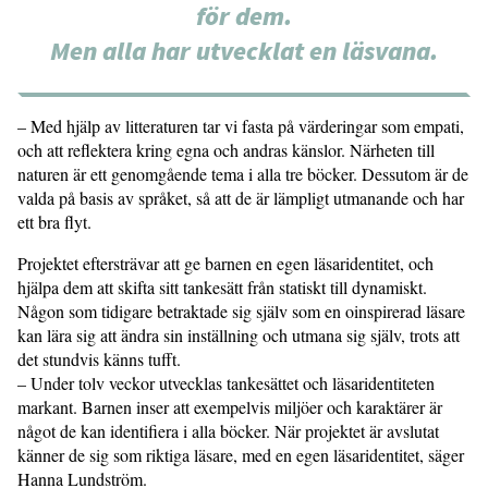
för dem.
Men alla har utvecklat en läsvana.
– Med hjälp av litteraturen tar vi fasta på värderingar som empati,
och att reflektera kring egna och andras känslor. Närheten till
naturen är ett genomgående tema i alla tre böcker. Dessutom är de
valda på basis av språket, så att de är lämpligt utmanande och har
ett bra flyt.
Projektet eftersträvar att ge barnen en egen läsaridentitet, och
hjälpa dem att skifta sitt tankesätt från statiskt till dynamiskt.
Någon som tidigare betraktade sig själv som en oinspirerad läsare
kan lära sig att ändra sin inställning och utmana sig själv, trots att
det stundvis känns tufft.
– Under tolv veckor utvecklas tankesättet och läsaridentiteten
markant. Barnen inser att exempelvis miljöer och karaktärer är
något de kan identifiera i alla böcker. När projektet är avslutat
känner de sig som riktiga läsare, med en egen läsaridentitet, säger
Hanna Lundström.