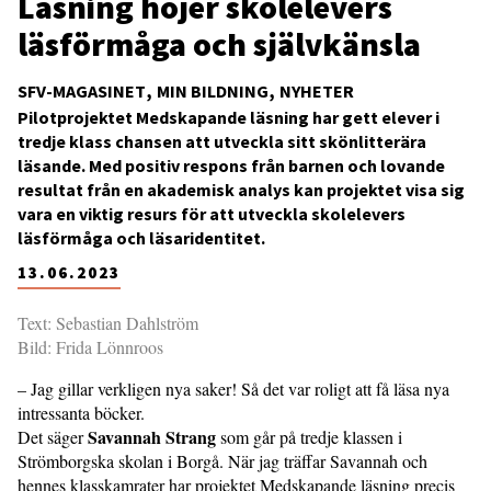
Läsning höjer skolelevers
läsförmåga och självkänsla
SFV-MAGASINET
MIN BILDNING
NYHETER
Pilotprojektet Medskapande läsning har gett elever i
tredje klass chansen att utveckla sitt skönlitterära
läsande. Med positiv respons från barnen och lovande
resultat från en akademisk analys kan projektet visa sig
vara en viktig resurs för att utveckla skolelevers
läsförmåga och läsaridentitet.
13.06.2023
Text: Sebastian Dahlström
Bild: Frida Lönnroos
– Jag gillar verkligen nya saker! Så det var roligt att få läsa nya
intressanta böcker.
Savannah Strang
Det säger
som går på tredje klassen i
Strömborgska skolan i Borgå. När jag träffar Savannah och
hennes klasskamrater har projektet Medskapande läsning precis