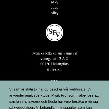
asky
ddsp
olicy
Svenska folkskolans vänner rf
Annegatan 12 A 24
00120 Helsingfors
sfv@sfv.fi
GRO
FÖRENINGSRESURSEN
Vi samlar statistik när du besöker vår webbplats. Vi
använder analysverktyget Piwik Pro, som hjälper oss att
MINNESRUNOR.FI
samla in, analysera och förstå hur våra besökare rör sig
UPPSLAGSVERKET FINLAND
på webbplatsen. Vi behandlar inte uppgifter som kan