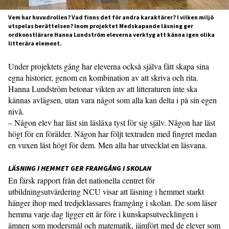
Vem har huvudrollen? Vad finns det för andra karaktärer? I vilken miljö
utspelas berättelsen? Inom projektet Medskapande läsning ger
ordkonstlärare Hanna Lundström eleverna verktyg att känna igen olika
litterära element.
Under projektets gång har eleverna också själva fått skapa sina
egna historier, genom en kombination av att skriva och rita.
Hanna Lundström betonar vikten av att litteraturen inte ska
kännas avlägsen, utan vara något som alla kan delta i på sin egen
nivå.
– Någon elev har läst sin läsläxa tyst för sig själv. Någon har läst
högt för en förälder. Någon har följt textraden med fingret medan
en vuxen läst högt för dem. Men alla har utvecklat en läsvana.
LÄSNING I HEMMET GER FRAMGÅNG I SKOLAN
En färsk rapport från det nationella centret för
utbildningsutvärdering NCU visar att läsning i hemmet starkt
hänger ihop med tredjeklassares framgång i skolan. De som läser
hemma varje dag ligger ett år före i kunskapsutvecklingen i
ämnen som modersmål och matematik, jämfört med de elever som