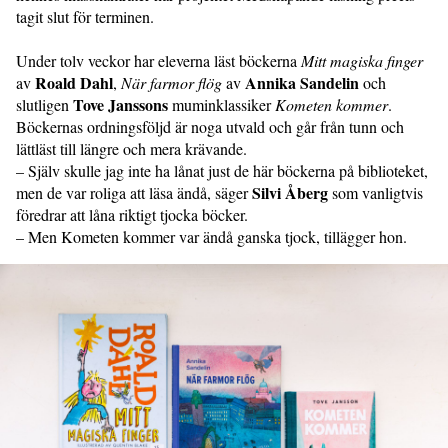
tagit slut för terminen.
Under tolv veckor har eleverna läst böckerna
Mitt magiska finger
Roald Dahl
Annika Sandelin
av
,
När farmor flög
av
och
Tove Janssons
slutligen
muminklassiker
Kometen kommer
.
Böckernas ordningsföljd är noga utvald och går från tunn och
lättläst till längre och mera krävande.
– Själv skulle jag inte ha lånat just de här böckerna på biblioteket,
Silvi Åberg
men de var roliga att läsa ändå, säger
som vanligtvis
föredrar att låna riktigt tjocka böcker.
– Men Kometen kommer var ändå ganska tjock, tillägger hon.