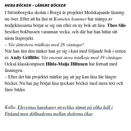
MERA BÖCKER – LÄNGRE BÖCKER
I Strömborgska skolan i Borgå är projektet Medskapande läsning
nu över. Efter att ha läst ut
Kometen kommer
har många av
Theo Silo
tredjeklassarna börjat se sig om efter en ny bok att läsa.
besöker bokbussen varannan vecka, och där har han hittat sitt
nästa läsprojekt.
–
Vår jättestora trädkoja med 26 våningar
!
När han läst den tänker han ge sig i kast med följande bok i serien
Andy Griffiths
av
:
Vår enormt stora trädkoja med 39 våningar.
Hilda-Maija Hiltunen
Också klasskompisen
har fortsatt med
läsningen.
– Efter det här projektet märkte jag att jag kan läsa lite längre
böcker. Nu har jag börjat läsa tjockare böcker med mera text och
färre bilder.
Källa:
Elevernas kunskaper utvecklas jämnt på olika håll i
Finland men skillnaderna mellan skolorna ökar