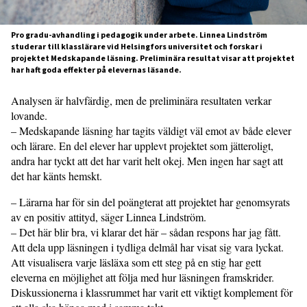
Pro gradu-avhandling i pedagogik under arbete. Linnea Lindström
studerar till klasslärare vid Helsingfors universitet och forskar i
projektet Medskapande läsning. Preliminära resultat visar att projektet
har haft goda effekter på elevernas läsande.
Analysen är halvfärdig, men de preliminära resultaten verkar
lovande.
– Medskapande läsning har tagits väldigt väl emot av både elever
och lärare. En del elever har upplevt projektet som jätteroligt,
andra har tyckt att det har varit helt okej. Men ingen har sagt att
det har känts hemskt.
– Lärarna har för sin del poängterat att projektet har genomsyrats
av en positiv attityd, säger Linnea Lindström.
– Det här blir bra, vi klarar det här – sådan respons har jag fått.
Att dela upp läsningen i tydliga delmål har visat sig vara lyckat.
Att visualisera varje läsläxa som ett steg på en stig har gett
eleverna en möjlighet att följa med hur läsningen framskrider.
Diskussionerna i klassrummet har varit ett viktigt komplement för