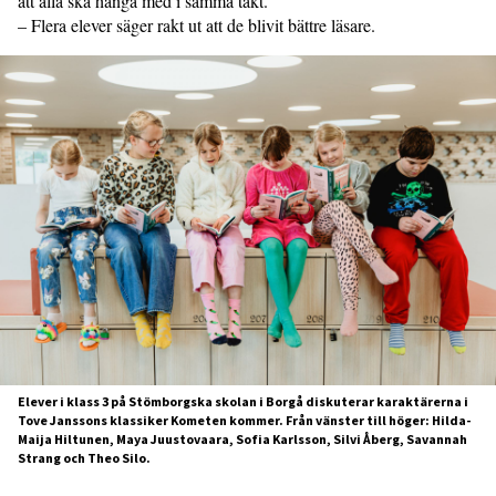
att alla ska hänga med i samma takt.
– Flera elever säger rakt ut att de blivit bättre läsare.
Elever i klass 3 på Stömborgska skolan i Borgå diskuterar karaktärerna i
Tove Janssons klassiker Kometen kommer. Från vänster till höger: Hilda-
Maija Hiltunen, Maya Juustovaara, Sofia Karlsson, Silvi Åberg, Savannah
Strang och Theo Silo.