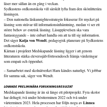
läser mer sällan än en gång i veckan.
Sydkustens ordkonstskola vill särskilt lyfta fram den skönlitterära
läsningen.
– Den nationella läskunnightesstrategin fokuserar för mycket på
läsning som strävar till informationsinhämtning, medan vi ser ett
större behov av estetisk läsning. Läsupplevelsen ska vara
fantasieggande – inte enbart handla om att ta till sig information.
Katja von Wendt
Det säger
, pedagogisk planerare på Sydkustens
ordkonstskola.
Kärnan i projektet Medskapande läsning ligger i att genom
litteraturen stärka eleverssjälvförtroendeoch främja värderingar
som empati och öppenhet.
– Samarbetet med skolnätverket Haru kändes naturligt. Vi jobbar
för samma sak, säger von Wendt.
LOVANDE PRELIMINÄRA FORSKNINGSRESULTAT
Medskapande läsning är än så länge ett pilotprojekt. Fyra skolor
har deltagit; två under höstterminen 2022 och två under
Linnea
vårterminen 2023. Hela processen har följts noga av