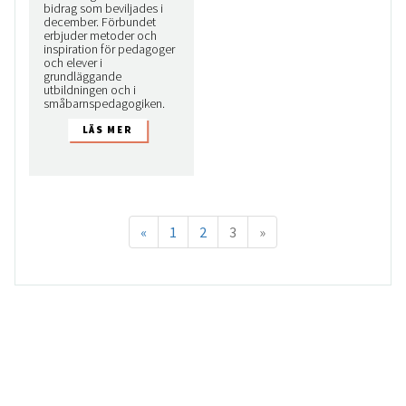
bidrag som beviljades i
december. Förbundet
erbjuder metoder och
inspiration för pedagoger
och elever i
grundläggande
utbildningen och i
småbarnspedagogiken.
«
1
2
3
»