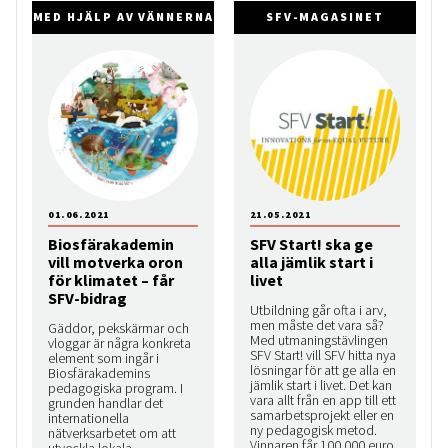
MED HJÄLP AV VÄNNERNA
SFV-MAGASINET
01.06.2021
21.05.2021
Biosfärakademin
SFV Start! ska ge
vill motverka oron
alla jämlik start i
för klimatet – får
livet
SFV-bidrag
Utbildning går ofta i arv,
men måste det vara så?
Gäddor, pekskärmar och
Med utmaningstävlingen
vloggar är några konkreta
SFV Start! vill SFV hitta nya
element som ingår i
lösningar för att ge alla en
Biosfärakademins
jämlik start i livet. Det kan
pedagogiska program. I
vara allt från en app till ett
grunden handlar det
samarbetsprojekt eller en
internationella
ny pedagogisk metod.
nätverksarbetet om att
Vinnaren får 100 000 euro
utveckla lokala