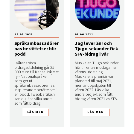
18.06.2021
03.06.2021
Språkambassadörer
Jag lever än! och
nas berättelser blir
Tjugo sekunder fick
podd
SFV-bidrag i vår
I vårens sista
Musikalen Tjugo sekunder
bidragsutdelning går 25
hör till en av mottagarna i
000 euro till Kansalliskielet
vårens utdelning.
ry - Nationalspråken rf
Musikalens premiär var
som ger ut
planerad till maj 2021,
språkambassadörernas
men är uppskjuten till
inspirerande berättelser i
våren 2022. Läs vilka
en podd. I webbartikeln
andra projekt som fått
kan du läsa vilka andra
bidrag våren 2021 av SFV.
som fått bidrag.