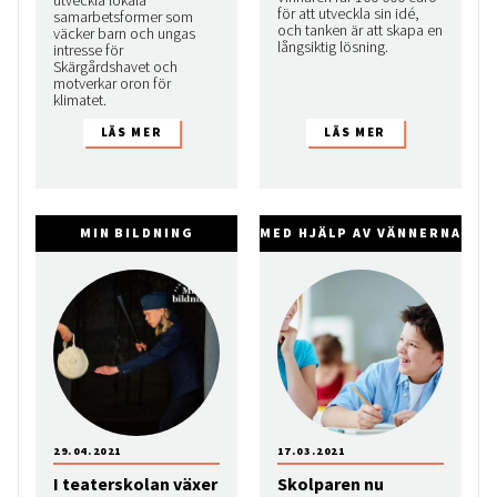
för att utveckla sin idé,
samarbetsformer som
och tanken är att skapa en
väcker barn och ungas
långsiktig lösning.
intresse för
Skärgårdshavet och
motverkar oron för
klimatet.
MIN BILDNING
MED HJÄLP AV VÄNNERNA
29.04.2021
17.03.2021
I teaterskolan växer
Skolparen nu