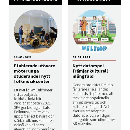
12.03.2021
08.03.2021
Etablerade utövare
Nytt datorspel
möter unga
främjar kulturell
studerande i nytt
mångfald
folkmusikcenter
Genom projektet Pelimo
får lärare i hela landet
Ett nytt folkmusikcenter
kostnadsfri hjälp med att
vid Lappfjärds
tackla det högaktuella
folkhögskola blir
ämnet diversitet och
verklighet hösten 2021.
kulturell mångfald. Det
SFV ger bidrag till Lafo
sker via ett adaptivt
Folkmusikcenter vars
datorspel och en diger
uppgift är att bevara och
lärarguide som utkommer
stärka folkmusiken, men
på svenska.
också verka för en
utveckling inom området.