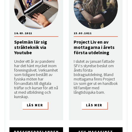
16.03.2021
15.03.2021
Spelmän lär sig
Project Liv en av
stråkteknik via
mottagarna i årets
Youtube
första utdelning
Under ett år av pandemi
I slutet av januari fattade
har det hänt mycket inom
SFV:s styrelse beslut om
föreningslivet. Verksamhet
årets första
som tidigare bestått av
bidragsutdelning. Bland
fysiska möten har
mottagarna finns Project
förvandlats till digitala
Liv som ger ut en handbok
träffar och kurser för att nå
till familjer med
ut med utbildning och
långtidssjuka barn.
kunskap.
PRESSMEDDELANDEN
SFV-MAGASINET