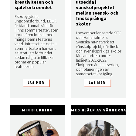
kreativiteten och
utsedda i
självförtroendet
vänskolprojektet
mellan svensk- och
Esbobygdens
finskspråkiga
ungdomsförbund, EBUF,
skolor
är bland annat känt för
Finns sommarteater, som
I november lanserade SFV
under åren lockat med
och Hanaholmens
många barn i teaterns
Svenska nu-nätverk ett
värld. Intresset att delta i
vänskolprojekt, där finsk-
sommarteatern har varit
och svenskspråkiga skolor
så stort, att förbundet
får samarbeta under
sedan några år tillbaka
läsåret 2021-2022.
ordnar en populär
Skolparen är nu utsedda,
teaterskola.
och planeringen av
samarbetet kör igång.
MIN BILDNING
MED HJÄLP AV VÄNNERNA