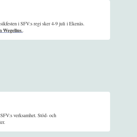
ikfesten i SFV:s regi sker 4-9 juli i Ekenäs.
n Wegelius
.
.
r SFV:s verksamhet. Stöd- och
er.