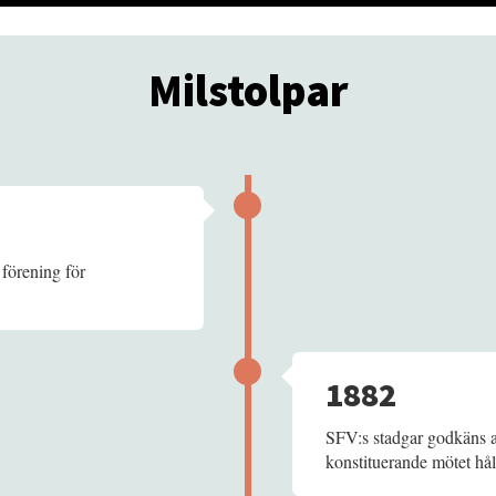
Milstolpar
 förening för
1882
SFV:s stadgar godkäns a
konstituerande mötet håll