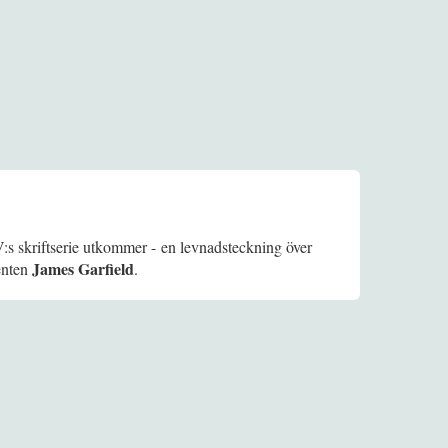
V:s skriftserie utkommer - en levnadsteckning över
James Garfield
enten
.