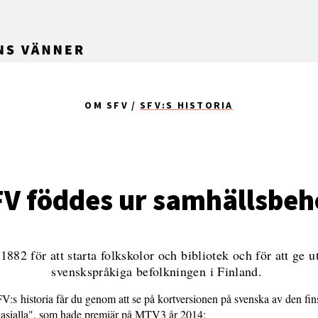
OM SFV
SFV:S HISTORIA
FV föddes ur samhällsbeh
82 för att starta folkskolor och bibliotek och för att ge ut 
svenskspråkiga befolkningen i Finland.
:s historia får du genom att se på kortversionen på svenska av den fin
sialla", som hade premiär på MTV3 år 2014: