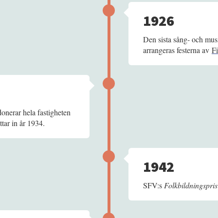
1926
Den sista sång- och musi
arrangeras festerna av
F
onerar hela fastigheten
ttar in år 1934.
1942
SFV:s
Folkbildningspris