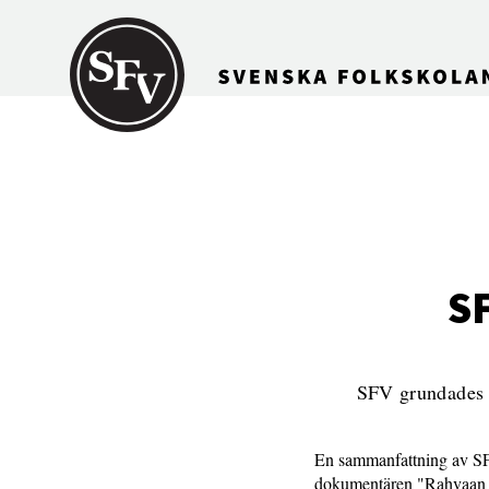
Gå till innehållet
S
SFV grundades 18
En sammanfattning av SFV
dokumentären "Rahvaan a