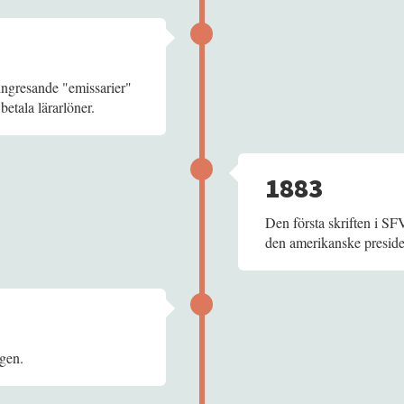
ingresande "emissarier"
etala lärarlöner.
1883
Den första skriften i SF
den amerikanske presid
gen.