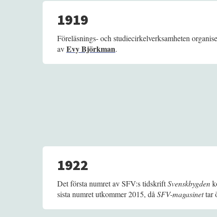
1919
Föreläsnings- och studiecirkelverksamheten organise
Evy Björkman
av
.
1922
Det första numret av SFV:s tidskrift
Svenskbygden
ko
sista numret utkommer 2015, då
SFV-magasinet
tar 