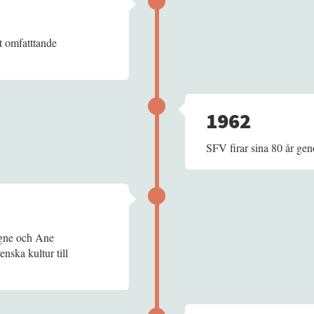
t omfatttande
1962
SFV firar sina 80 år gen
igne och Ane
nska kultur till