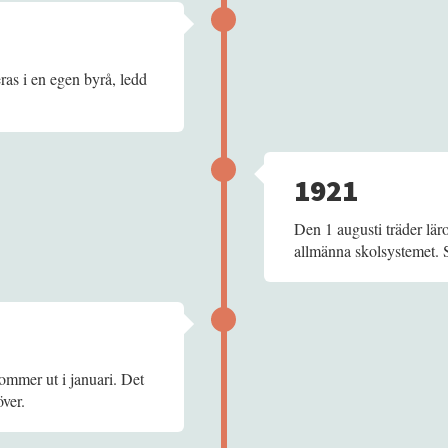
ras i en egen byrå, ledd
1921
Den 1 augusti träder lär
allmänna skolsystemet. S
mmer ut i januari. Det
över.