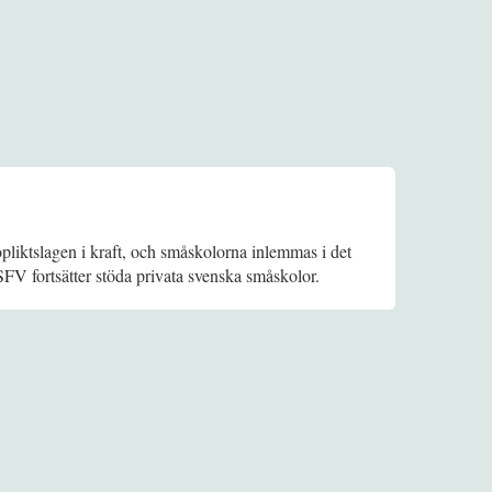
opliktslagen i kraft, och småskolorna inlemmas i det
FV fortsätter stöda privata svenska småskolor.