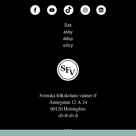
Dat
asky
ddsp
olicy
Svenska folkskolans vänner rf
Annegatan 12 A 24
00120 Helsingfors
sfv@sfv.fi
GRO