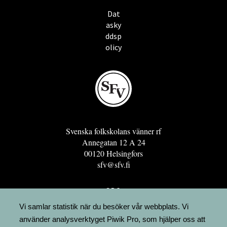
Dat
asky
ddsp
olicy
Svenska folkskolans vänner rf
Annegatan 12 A 24
00120 Helsingfors
sfv@sfv.fi
GRO
FÖRENINGSRESURSEN
Vi samlar statistik när du besöker vår webbplats. Vi
använder analysverktyget Piwik Pro, som hjälper oss att
MINNESRUNOR.FI