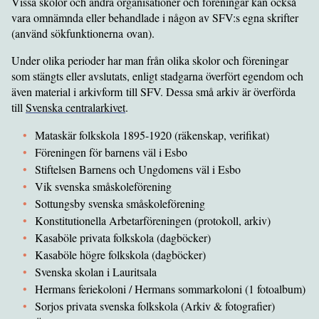
Vissa skolor och andra organisationer och föreningar kan också
vara omnämnda eller behandlade i någon av SFV:s egna skrifter
(använd sökfunktionerna ovan).
Under olika perioder har man från olika skolor och föreningar
som stängts eller avslutats, enligt stadgarna överfört egendom och
även material i arkivform till SFV. Dessa små arkiv är överförda
till
Svenska centralarkivet
.
Mataskär folkskola 1895-1920 (räkenskap, verifikat)
Föreningen för barnens väl i Esbo
Stiftelsen Barnens och Ungdomens väl i Esbo
Vik svenska småskoleförening
Sottungsby svenska småskoleförening
Konstitutionella Arbetarföreningen (protokoll, arkiv)
Kasaböle privata folkskola (dagböcker)
Kasaböle högre folkskola (dagböcker)
Svenska skolan i Lauritsala
Hermans feriekoloni / Hermans sommarkoloni (1 fotoalbum)
Sorjos privata svenska folkskola (Arkiv & fotografier)