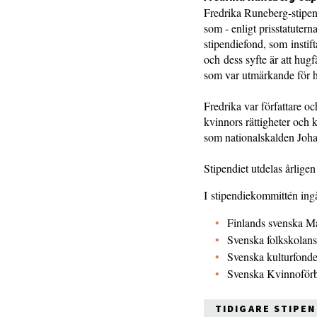
Fredrika Runeberg-stipendi
som - enligt prisstatuter
stipendiefond, som instif
och dess syfte är att hug
som var utmärkande för 
Fredrika var författare oc
kvinnors rättigheter och 
som nationalskalden Joha
Stipendiet utdelas årlig
I stipendiekommittén ingå
Finlands svenska M
Svenska folkskolan
Svenska kulturfond
Svenska Kvinnoför
TIDIGARE STIPE