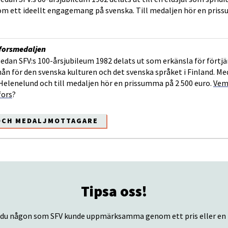
m ett ideellt engagemang på svenska. Till medaljen hör en priss
forsmedaljen
sedan SFV:s 100-årsjubileum 1982 delats ut som erkänsla för förtjän
ån för den svenska kulturen och det svenska språket i Finland. Me
Helenelund och till medaljen hör en prissumma på 2 500 euro.
Vem 
ors
?
 OCH MEDALJMOTTAGARE
Tipsa oss!
du någon som SFV kunde uppmärksamma genom ett pris eller en