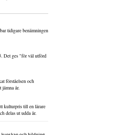
h bar tidigare benämningen
. Det ges "för väl utförd
at förståelsen och
t jämna år.
kulturpris till en lärare
ch delas ut udda år.
it kunskap och bildning