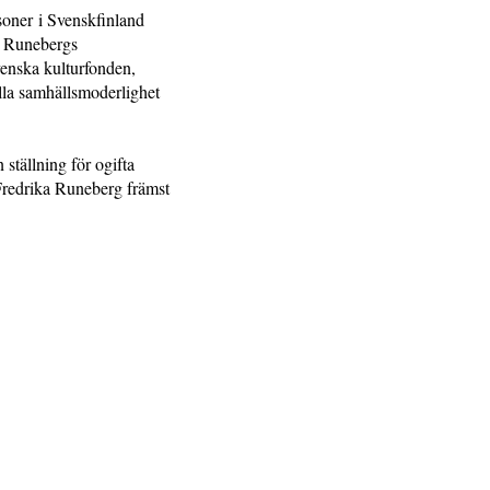
rsoner i Svenskfinland
ka Runebergs
venska kulturfonden,
ella samhällsmoderlighet
 ställning för ogifta
 Fredrika Runeberg främst