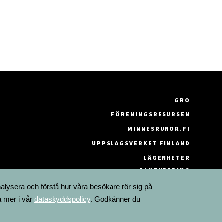
GRO
FÖRENINGSRESURSEN
MINNESRUNOR.FI
UPPSLAGSVERKET FINLAND
LÄGENHETER
FAKTURERING
nalysera och förstå hur våra besökare rör sig på
a mer i vår
dataskyddspolicy
. Godkänner du