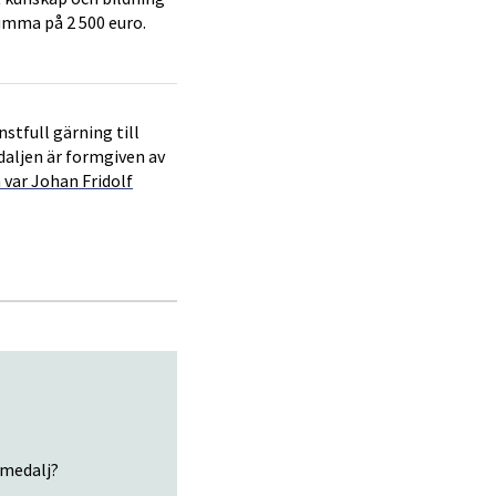
umma på 2 500 euro.
stfull gärning till
daljen är formgiven av
var Johan Fridolf
 medalj?