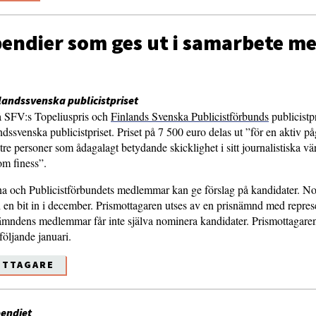
ipendier som ges ut i samarbete m
nlandssvenska publicistpriset
då SFV:s Topeliuspris och
Finlands Svenska Publicistförbunds
publicistpr
ndssvenska publicistpriset. Priset på 7 500 euro delas ut ”för en aktiv p
t tre personer som ådagalagt betydande skicklighet i sitt journalistiska v
som finess”.
och Publicistförbundets medlemmar kan ge förslag på kandidater. N
h en bit in i december. Prismottagaren utses av en prisnämnd med repre
nämndens medlemmar får inte själva nominera kandidater. Prismottagaren
följande januari.
OTTAGARE
pendiet