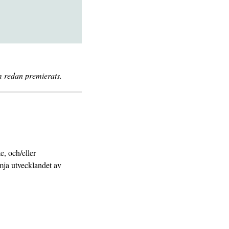
m redan premierats.
, och/eller
mja utvecklandet av