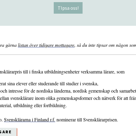
TIpsa oss!
lera gärna
listan över tidigare mottagare
, så du inte tipsar om någon so
nsklärarpris till i finska utbildningsenheter verksamma lärare, som
rat sina elever eller studerande till studier i svenska,
ch intresse för de nordiska länderna, nordisk gemenskap och samarbete
ellan svensklärare inom olika gemenskapsformer och nätverk för att frä
erial, utbildning eller fortbildning.
o.
Svensklärarna i Finland r.f.
nominerar till Svensklärarprisen.
GARE