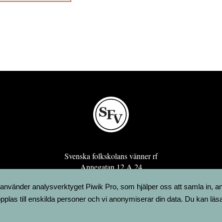
Svenska folkskolans vänner rf
Annegatan 12 A 24
00120 Helsingfors
 använder analysverktyget Piwik Pro, som hjälper oss att samla in, a
sfv@sfv.fi
pplas till enskilda personer och vi anonymiserar din data. Du kan läs