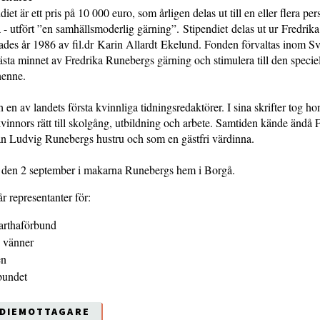
et är ett pris på 10 000 euro, som årligen delas ut till en eller flera pe
na - utfört ”en samhällsmoderlig gärning”. Stipendiet delas ut ur Fredri
tades år 1986 av fil.dr Karin Allardt Ekelund. Fonden förvaltas inom S
fästa minnet av Fredrika Runebergs gärning och stimulera till den speci
henne.
h en av landets första kvinnliga tidningsredaktörer. I sina skrifter tog hon
kvinnors rätt till skolgång, utbildning och arbete. Samtiden kände ändå
n Ludvig Runebergs hustru och som en gästfri värdinna.
en den 2 september i makarna Runebergs hem i Borgå.
r representanter för:
arthaförbund
s vänner
en
bundet
NDIEMOTTAGARE