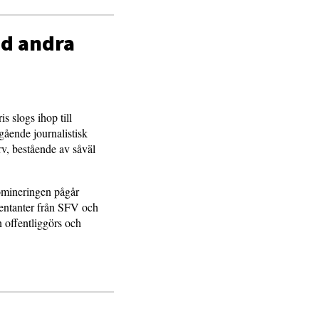
ed andra
is slogs ihop till
ågående journalistisk
ärv, bestående av såväl
omineringen pågår
sentanter från SFV och
 offentliggörs och