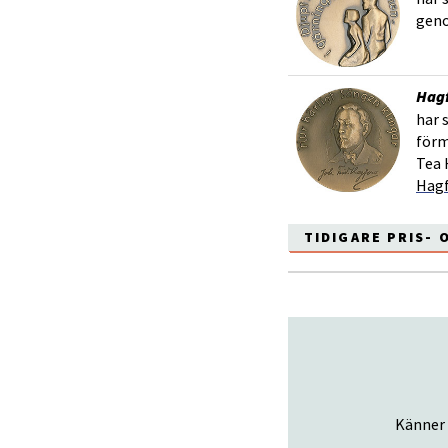
geno
Hag
har 
förm
Tea 
Hagf
TIDIGARE PRIS-
Känner 