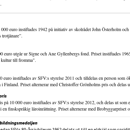
.
 000 euro instiftades 1942 på initiativ av skolrådet John Österholm oc
s trotjänare”.
0 euro utgår ur Signe och Ane Gyllenbergs fond. Priset instiftades 1965
kultur till fromma".
 euro instiftades av SFV:s styrelse 2011 och tilldelas en person som ök
a i Finland. Priset alternerar med Christoffer Grönholms pris och delas u
pris
 på 10 000 euro instiftades av SFV:s styrelse 2012, och delas ut som ett 
i en finskspråkig läroinrättning. Priset alternerar med Brobyggarpriset o
bildningsmedaljen
sedan SFV:s 80-årsjubileum 1962 delats ut till en eldsjäl som sprid