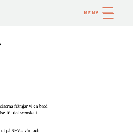
MENY
R
lserna främjar vi en bred
lse för det svenska i
n ut på SFV:s vår- och