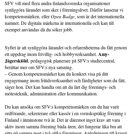
SFV vill med flera andra fin­landssvenska organisationer
synliggöra lärandet som sker i föreningslivet. Därför lan­serar vi
kompetensmärken, eller
Open Badge
, som är det internationella
nam­net. De digitala märkena är internatio­­nella och kan till
exempel användas då du söker jobb.
Syftet är att synliggöra lärandet och erfarenheterna du fått genom
Amy­
ett uppdrag inom frivillig- och hobbyverksamhet.
Jägerskiöld
, pedagogisk planerare på SFV:s studiecentral,
berättar mer om SFV:s nya satsning.
– Genom kompetensmärket kan du konkret visa på ditt
engagemang inom fritidsverksamhet och färdigheter som du fått,
säger hon. Det kan handla om att du lärt dig förenings- och
mötesteknik, administration eller kommunikation.
Du kan ansöka om SFV:s kompetensmärken om du har varit
ordförande, sekreterare eller kassör i en svensk­språkig förening i
Finland i åtminstone två år. Det är däremot inget krav att vara
aktiv inom samma förening båda åren, det fungerar lika bra att
sitta på samma post i två olika föreningar. Anledningen till kravet