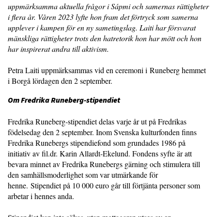
uppmärksamma aktuella frågor i Sápmi och samernas rättigheter
i flera år. Våren 2023 lyfte hon fram det förtryck som samerna
upplever i kampen för en ny sametingslag. Laiti har försvarat
mänskliga rättigheter trots den hatretorik hon har mött och hon
har inspirerat andra till aktivism.
Petra Laiti uppmärksammas vid en ceremoni i Runeberg hemmet
i Borgå lördagen den 2 september.
Om Fredrika Runeberg-stipendiet
Fredrika Runeberg-stipendiet delas varje år ut på Fredrikas
födelsedag den 2 september. Inom Svenska kulturfonden finns
Fredrika Runebergs stipendiefond som grundades 1986 på
initiativ av fil.dr. Karin Allardt-Ekelund. Fondens syfte är att
bevara minnet av Fredrika Runebergs gärning och stimulera till
den samhällsmoderlighet som var utmärkande för
henne. Stipendiet på 10 000 euro går till förtjänta personer som
arbetar i hennes anda.