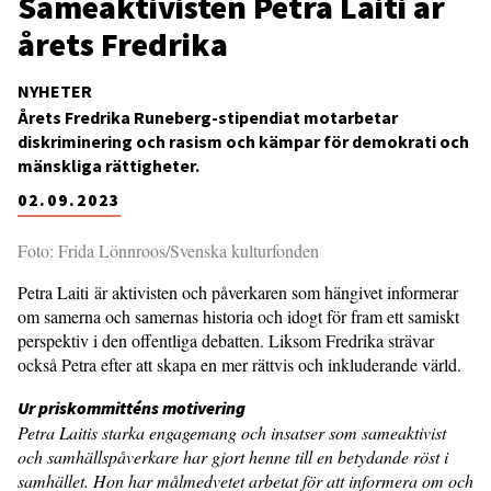
Sameaktivisten Petra Laiti är
årets Fredrika
NYHETER
Årets Fredrika Runeberg-stipendiat motarbetar
diskriminering och rasism och kämpar för demokrati och
mänskliga rättigheter.
02.09.2023
Foto: Frida Lönnroos/Svenska kulturfonden
Petra Laiti är aktivisten och påverkaren som hängivet informerar
om samerna och samernas historia och idogt för fram ett samiskt
perspektiv i den offentliga debatten. Liksom Fredrika strävar
också Petra efter att skapa en mer rättvis och inkluderande värld.
Ur priskommitténs motivering
Petra Laitis starka engagemang och insatser som sameaktivist
och samhällspåverkare har gjort henne till en betydande röst i
samhället. Hon har målmedvetet arbetat för att informera om och