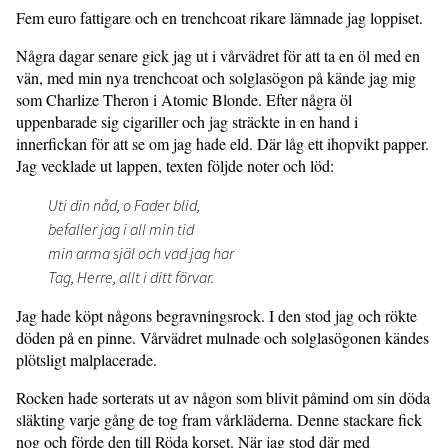
Fem euro fattigare och en trenchcoat rikare lämnade jag loppiset.
Några dagar senare gick jag ut i vårvädret för att ta en öl med en
vän, med min nya trenchcoat och solglasögon på kände jag mig
som Charlize Theron i Atomic Blonde. Efter några öl
uppenbarade sig cigariller och jag sträckte in en hand i
innerfickan för att se om jag hade eld. Där låg ett ihopvikt papper.
Jag vecklade ut lappen, texten följde noter och löd:
Uti din nåd, o Fader blid,
befaller jag i all min tid
min arma själ och vad jag har
Tag, Herre, allt i ditt förvar.
Jag hade köpt någons begravningsrock. I den stod jag och rökte
döden på en pinne. Vårvädret mulnade och solglasögonen kändes
plötsligt malplacerade.
Rocken hade sorterats ut av någon som blivit påmind om sin döda
släkting varje gång de tog fram vårkläderna. Denne stackare fick
nog och förde den till Röda korset. När jag stod där med