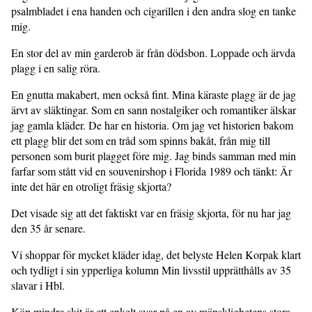
psalmbladet i ena handen och cigarillen i den andra slog en tanke
mig.
En stor del av min garderob är från dödsbon. Loppade och ärvda
plagg i en salig röra.
En gnutta makabert, men också fint. Mina käraste plagg är de jag
ärvt av släkt­ingar. Som en sann nostalgiker och romantiker älskar
jag gamla kläder. De har en historia. Om jag vet historien bakom
ett plagg blir det som en tråd som spinns bakåt, från mig till
personen som burit plagget före mig. Jag binds samman med min
farfar som stått vid en souvenirshop i Florida 1989 och tänkt: Är
inte det här en otroligt fräsig skjorta?
Det visade sig att det faktiskt var en fräsig skjorta, för nu har jag
den 35 år senare.
Vi shoppar för mycket kläder idag, det belyste Helen Korpak klart
och tydligt i sin ypperliga kolumn Min livsstil upprätthålls av 35
slavar i Hbl.
Köp mindre skit är ett enkelt svar på en av mänsklighetens stora