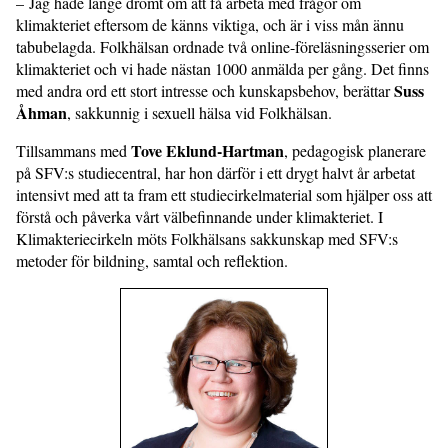
– Jag hade länge drömt om att få arbeta med frågor om
klimakteriet eftersom de känns viktiga, och är i viss mån ännu
tabubelagda. Folkhälsan ordnade två online-föreläsningsserier om
klimakteriet och vi hade nästan 1000 anmälda per gång. Det finns
Suss
med andra ord ett stort intresse och kunskapsbehov, berättar
Åhman
, sakkunnig i sexuell hälsa vid Folkhälsan.
Tove Eklund-Hartman
Tillsammans med
, pedagogisk planerare
på SFV:s studiecentral, har hon därför i ett drygt halvt år arbetat
intensivt med att ta fram ett studiecirkelmaterial som hjälper oss att
förstå och påverka vårt välbefinnande under klimakteriet. I
Klimakteriecirkeln möts Folkhälsans sakkunskap med SFV:s
metoder för bildning, samtal och reflektion.