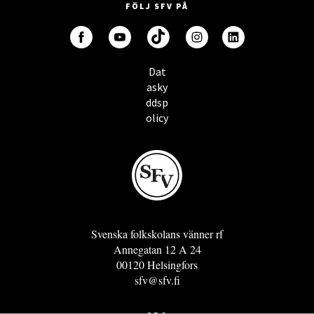
FÖLJ SFV PÅ
Dat
asky
ddsp
olicy
Svenska folkskolans vänner rf
Annegatan 12 A 24
00120 Helsingfors
sfv@sfv.fi