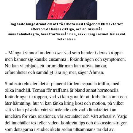
Jag hade länge drömt om att få arbeta med frågor om klimakteriet
eftersom de känns viktiga, och är i viss mån
ännu tabubelagda, berättar Suss Åhman, sakkunnig i sexuell hälsa vid
Folkhälsan
– Många kvinnor funderar över vad som händer i deras kroppar
men känner sig kanske ensamma i förändringen och symptomen.
Nu kan vi erbjuda ett forum där man kan utbyta tankar,
erfarenheter och samtidigt lära sig mer, säger Åhman.
Studiecirkelmaterialet är planerat för fem separata träffar, med
olika innehåll. Teman för träffarna är bland annat hormonella
förändringar i kroppen, vad vi kan göra för att förbättra sömn och
åter-hämtning, hur vi kan tänka kring kost och motion, på vilket
sätt vi kan påverka vårt välmående och vad klimakteriet kan
innebära för våra relationer, vår sexualitet och vårt arbetsliv. Varje
del innehåller text eller video, konkreta tips och diskussionsfrågor
som deltagarna i studiecirkeln sedan tillsammans tar del av.