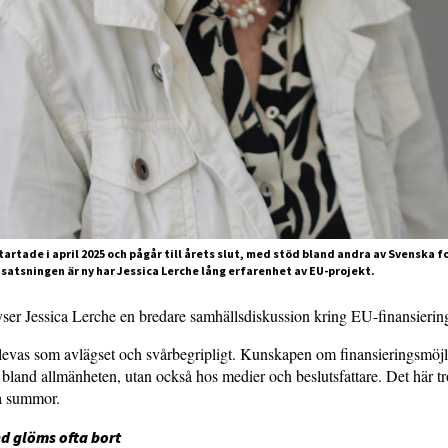
artade i april 2025 och pågår till årets slut, med stöd bland andra av Svenska 
satsningen är ny har Jessica Lerche lång erfarenhet av EU-projekt.
yser Jessica Lerche en bredare samhällsdiskussion kring EU-finansierin
evas som avlägset och svårbegripligt. Kunskapen om finansieringsmöjl
a bland allmänheten, utan också hos medier och beslutsfattare. Det här tro
a summor.
d glöms ofta bort