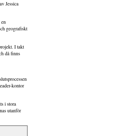
av Jessica
m en
och geografiskt
rojekt. I takt
ch då finns
slutsprocessen
Leader-kontor
s i stora
mnas utanför