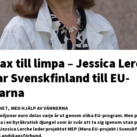
ax till limpa – Jessica Le
r Svenskfinland till EU-
arna
NET
MED HJÄLP AV VÄNNERNA
miljoner euro delas varje år ut genom olika EU-program. Men
fta i en byråkratisk djungel som är svår att ta sig igenom utan 
Jessica Lerche leder projektet MEP (Mera EU-projekt i Svenskf
Landskapsförbund.