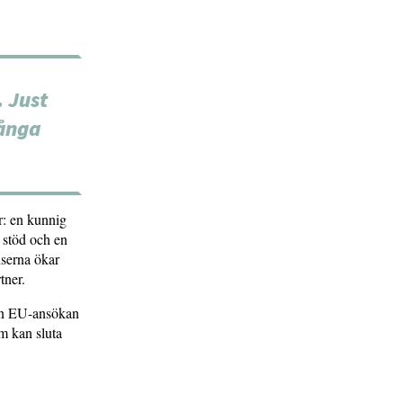
. Just
många
r: en kunnig
 stöd och en
nserna ökar
tner.
 en EU-ansökan
om kan sluta