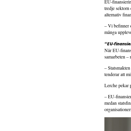
EU-finansiering
tredje sektorn 
alternativ fina
– Vi befinner 
många upplever
“EU-finansier
När EU-finansi
samarbeten – n
– Statsmakten h
tenderar att mi
Lerche pekar p
– EU-finansier
medan statsfin
organisationer