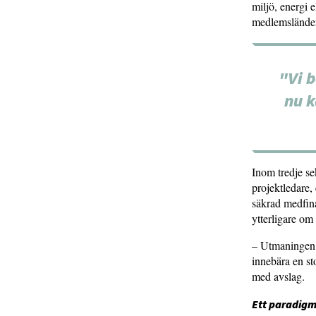
miljö, energi 
medlemsländern
"Vi b
nu k
Inom tredje se
projektledare,
säkrad medfina
ytterligare om
– Utmaningen 
innebära en st
med avslag.
Ett paradigms