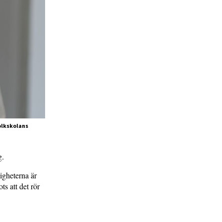
folkskolans
g.
igheterna är
ts att det rör