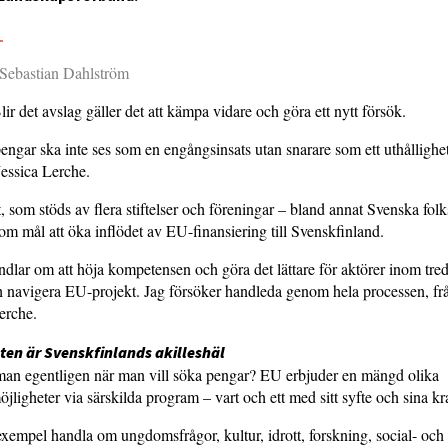
5
 Sebastian Dahlström
ir det avslag gäller det att kämpa vidare och göra ett nytt försök.
ngar ska inte ses som en engångsinsats utan snarare som ett uthållighet
Jessica Lerche.
 som stöds av flera stiftelser och föreningar – bland annat Svenska fol
om mål att öka inflödet av EU-finansiering till Svenskfinland.
ndlar om att höja kompetensen och göra det lättare för aktörer inom tred
h navigera EU-projekt. Jag försöker handleda genom hela processen, från
erche.
en är Svenskfinlands akilleshäl
 man egentligen när man vill söka pengar? EU erbjuder en mängd olika
öjligheter via särskilda program – vart och ett med sitt syfte och sina kr
 exempel handla om ungdomsfrågor, kultur, idrott, forskning, social- och