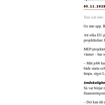
05.11.202
Text och foto:
Ge inte upp. Bl
Att söka EU-pe
projektledare 
MEP-projektet,
vänner – har s
– Mitt jobb ha
både starta oc
limpa, säger L
Småskalighet
Så var börjar
finansieringsm
– Det kan till