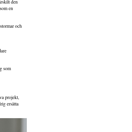
ärskilt den
U som en
t stormar och
dare
rag som
va projekt,
ig ersätta