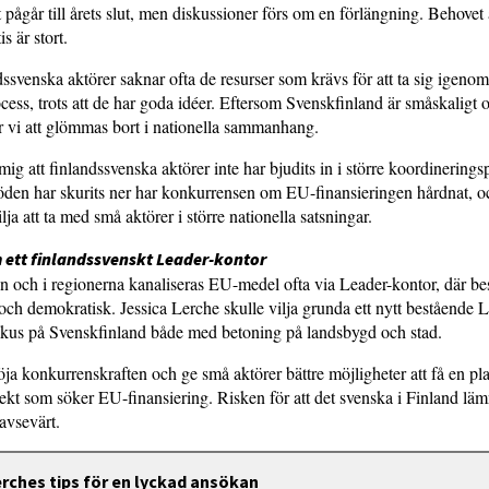
pågår till årets slut, men diskussioner förs om en förlängning. Behovet 
s är stort.
ssvenska aktörer saknar ofta de resurser som krävs för att ta sig igeno
ess, trots att de har goda idéer. Eftersom Svenskfinland är småskaligt 
rar vi att glömmas bort i nationella sammanhang.
 mig att finlandssvenska aktörer inte har bjudits in i större koordineringsp
töden har skurits ner har konkurrensen om EU-finansieringen hårdnat, o
vilja att ta med små aktörer i större nationella satsningar.
ett finlandssvenskt Leader-kontor
 och i regionerna kanaliseras EU-medel ofta via Leader-kontor, där be
 och demokratisk. Jessica Lerche skulle vilja grunda ett nytt bestående 
fokus på Svenskfinland både med betoning på landsbygd och stad.
öja konkurrenskraften och ge små aktörer bättre möjligheter att få en plat
jekt som söker EU-finansiering. Risken för att det svenska i Finland lä
avsevärt.
erches tips för en lyckad ansökan