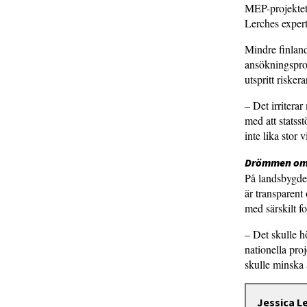
MEP-projektet 
Lerches experti
Mindre finland
ansökningsproc
utspritt riske
– Det irriterar
med att statss
inte lika stor 
Drömmen om 
På landsbygden
är transparent
med särskilt 
– Det skulle h
nationella pro
skulle minska 
Jessica L