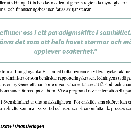
eller utbildning. Ofta betalas medlen ut genom regionala myndigheter i
a, och finansieringsbesluten fattas av tjänstemän.
efinner oss i ett paradigmskifte i samhället
änns det som att hela havet stormar och 
upplever osäkerhet."
ktorn är framgångsrika EU-projekt ofta beroende av flera nyckelfaktore
 en administratör som behärskar rapporteringskraven, ledningens tydliga
nsiering. Generellt har större organisationer lättare att få stöd, och cha
 kommunen är med på ett hörn. Vissa program kräver internationella par
i Svenskfinland är ofta småskaligheten. För enskilda små aktörer kan
or risk eftersom man satsar tid och resurser på en omfattande process s
kifte i finansieringen