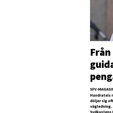
Från 
guida
peng
SFV-MAGASI
Hundratals 
döljer sig o
vägledning. 
Sydkustens 