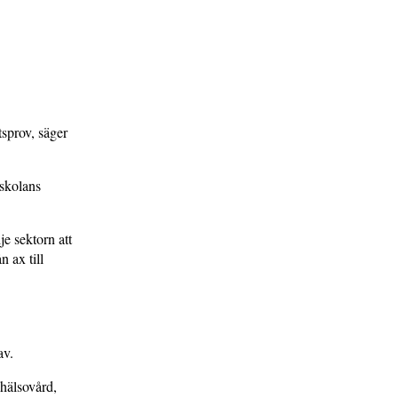
sprov, säger
kskolans
je sektorn att
 ax till
av.
 hälsovård,