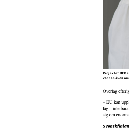
Projektet MEP st
vänner. Även om 
Överlag efterl
– EU kan uppl
låg – inte bar
sig om enorm
Svenskfinlan