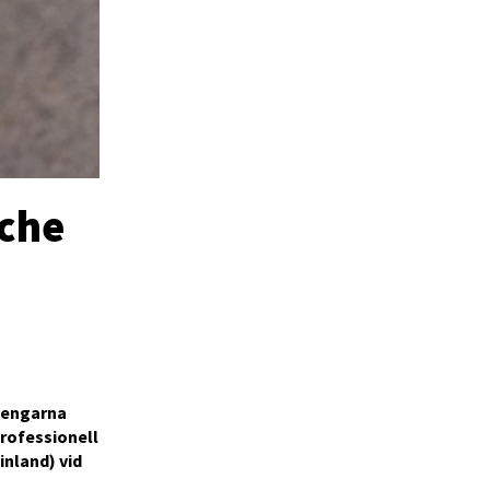
rche
 pengarna
professionell
inland) vid