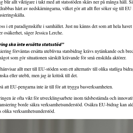
 blir allt viktigare i takt med att statsstöden skärs ner på många håll. S
drabbas hårt av nedskärningarna, vilket gör att allt fler söker sig till E
nsieringskälla.
oss i ett paradigmskifte i samhället. Just nu känns det som att hela have
 osäkerhet, säger Jessica Lerche.
ing ska inte ersätta statsstöd”
ering förväntas ersätta uteblivna statsbidrag krävs nytänkande och bre
ågot som gör situationen särskilt krävande för små enskilda aktörer.
änvisar allt mer till EU-stöden som ett alternativ till olika statliga bid
nska eller utebli, men jag är kritisk till det.
å att EU-pengarna inte är till för att trygga basverksamheten.
ingen är ofta vikt för utvecklingsarbete inom tidsbestämda och innovati
ansiering borde säkra verksamhetsunderstöd. Osäkra EU-bidrag kan aldr
s olika verksamhetsunderstöd.