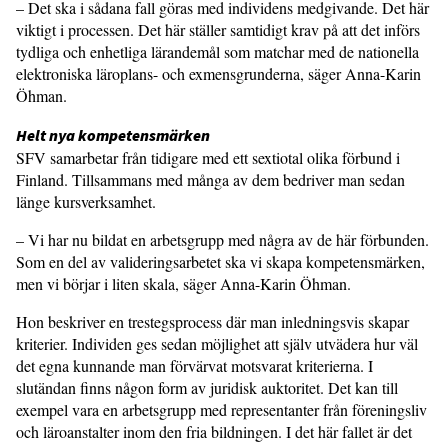
– Det ska i sådana fall göras med individens medgivande. Det här
viktigt i processen. Det här ställer samtidigt krav på att det införs
tydliga och enhetliga lärandemål som matchar med de nationella
elektroniska läroplans- och exmensgrunderna, säger Anna-Karin
Öhman.
Helt nya kompetensmärken
SFV samarbetar från tidigare med ett sextiotal olika förbund i
Finland. Tillsammans med många av dem bedriver man sedan
länge kursverksamhet.
– Vi har nu bildat en arbetsgrupp med några av de här förbunden.
Som en del av valideringsarbetet ska vi skapa kompetensmärken,
men vi börjar i liten skala, säger Anna-Karin Öhman.
Hon beskriver en trestegsprocess där man inledningsvis skapar
kriterier. Individen ges sedan möjlighet att själv utvädera hur väl
det egna kunnande man förvärvat motsvarat kriterierna. I
slutändan finns någon form av juridisk auktoritet. Det kan till
exempel vara en arbetsgrupp med representanter från föreningsliv
och läroanstalter inom den fria bildningen. I det här fallet är det