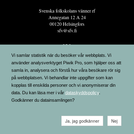
Svenska folkskolans vänner rf
Annegatan 12 A 24
00120 Helsingfors
sfv@sfv.fi
GRO
FÖRENINGSRESURSEN
Vi samlar statistik när du besöker vår webbplats. Vi
använder analysverktyget Piwik Pro, som hjälper oss att
MINNESRUNOR.FI
samla in, analysera och förstå hur våra besökare rör sig
UPPSLAGSVERKET FINLAND
på webbplatsen. Vi behandlar inte uppgifter som kan
LÄGENHETER
kopplas till enskilda personer och vi anonymiserar din
FAKTURERING
data. Du kan läsa mer i vår
dataskyddspolicy
.
Godkänner du datainsamlingen?
Ja, jag godkänner
Nej