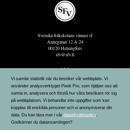
Svenska folkskolans vänner rf
Annegatan 12 A 24
00120 Helsingfors
sfv@sfv.fi
GRO
FÖRENINGSRESURSEN
Vi samlar statistik när du besöker vår webbplats. Vi
använder analysverktyget Piwik Pro, som hjälper oss att
MINNESRUNOR.FI
samla in, analysera och förstå hur våra besökare rör sig
UPPSLAGSVERKET FINLAND
på webbplatsen. Vi behandlar inte uppgifter som kan
LÄGENHETER
kopplas till enskilda personer och vi anonymiserar din
FAKTURERING
data. Du kan läsa mer i vår
dataskyddspolicy
.
Godkänner du datainsamlingen?