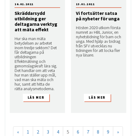
16.02.2022
13.01.2022
Skräddarsydd
Vi fortsätter satsa
utbildning ger
på nyheter för unga
deltagarna verktyg
Hösten 2020 utkom första
att mäta effekt
numret av HBL Junior, en
nyhetstidning för barn och
Hur ska man mäta
unga. Med hjälp av bidrag
betydelsen av arbetet
från SFV utvecklas nu
inom tredje sektorn? Det
tidningen för att locka fler
får deltagarna på
nya läsare.
utbildningen
Effektmätning och
genomslagskraft lära sig.
Det handlar om att veta
hur man ställer upp mål,
vad man ska mäta och
hur, samt att hitta de
rätta analysmetoderna.
«
1
2
3
4
5
6
7
8
9
»