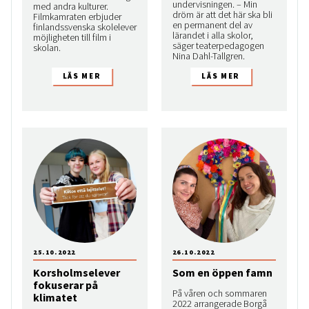
undervisningen. – Min
med andra kulturer.
dröm är att det här ska bli
Filmkamraten erbjuder
en permanent del av
finlandssvenska skolelever
lärandet i alla skolor,
möjligheten till film i
säger teaterpedagogen
skolan.
Nina Dahl-Tallgren.
25.10.2022
26.10.2022
Korsholmselever
Som en öppen famn
fokuserar på
På våren och sommaren
klimatet
2022 arrangerade Borgå