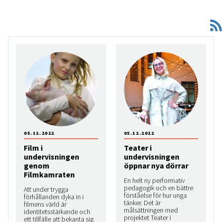
05.12.2022
05.12.2022
Film i
Teater i
undervisningen
undervisningen
genom
öppnar nya dörrar
Filmkamraten
En helt ny performativ
pedagogik och en bättre
Att under trygga
förståelse för hur unga
förhållanden dyka in i
tänker. Det är
filmens värld är
målsättningen med
identitetsstärkande och
projektet Teater i
ett tillfälle att bekanta sig