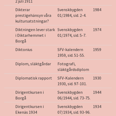
2 juli 1911
Dikterar
Svenskbygden
1984
prestigehänsyn våra
01/1984, sid. 2-4.
kultursatstningar?
Diktningen lever stark
Svenskbygden
1974
i Diktarhemmet i
01/1974, sid. 5-7.
Borgå
Diktonius
SFV-kalendern
1959
1959, sid. 51-55.
Diplom, släktgårdar
Fotografi,
släktgårdsdiplom
Diplomatisk rapport
SFV-Kalendern
1930
1930, sid. 97-101.
Dirigentkursen i
Svenskbygden
1944
Borgå
06/1944, sid. 73-75.
Dirigentkursen i
Svenskbygden
1934
Ekenäs 1934
07/1934, sid. 93-96.