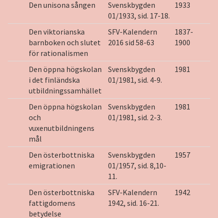
Den unisona sången
Svenskbygden
1933
01/1933, sid. 17-18.
Den viktorianska
SFV-Kalendern
1837-
barnboken och slutet
2016 sid 58-63
1900
för rationalismen
Den öppna högskolan
Svenskbygden
1981
i det finländska
01/1981, sid. 4-9.
utbildningssamhället
Den öppna högskolan
Svenskbygden
1981
och
01/1981, sid. 2-3.
vuxenutbildningens
mål
Den österbottniska
Svenskbygden
1957
emigrationen
01/1957, sid. 8,10-
11.
Den österbottniska
SFV-Kalendern
1942
fattigdomens
1942, sid. 16-21.
betydelse