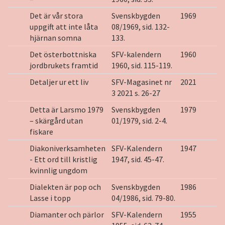
Det är vår stora
Svenskbygden
1969
uppgift att inte låta
08/1969, sid. 132-
hjärnan somna
133.
Det österbottniska
SFV-kalendern
1960
jordbrukets framtid
1960, sid. 115-119.
Detaljer ur ett liv
SFV-Magasinet nr
2021
3 2021 s. 26-27
Detta är Larsmo 1979
Svenskbygden
1979
– skärgård utan
01/1979, sid. 2-4.
fiskare
Diakoniverksamheten
SFV-Kalendern
1947
- Ett ord till kristlig
1947, sid. 45-47.
kvinnlig ungdom
Dialekten är pop och
Svenskbygden
1986
Lasse i topp
04/1986, sid. 79-80.
Diamanter och pärlor
SFV-Kalendern
1955