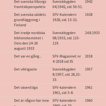
Det svenska Viborgs
Svenskbygden
1942
framtidsperspektiv
04/1942, sid. 50-51.
Det svenska väldets
SFV-Kalendern
1928
grundläggning i
1928, sid. 13-32.
Finland
Det tredje nordiska
Svenskbygden
24.8.1933
biblioteksmötet i
08/1933, sid. 115-
Oslo den 24-26
119.
augusti 1933
Det var en gång...
SFV-Magasinet nr
2018
4-2018 sid 35
Det viktigaste
Svenskbygden
1957
8/1957, sid. 28,32-
33.
Det väsentliga
SFV-kalendern
1961
1961, sid. 5-8.
Det är någon här inne
SFV-kalendern
1960
–
1960, sid. 33.