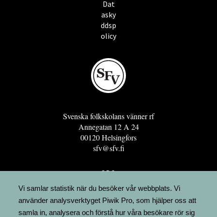
Dat
asky
ddsp
olicy
Svenska folkskolans vänner rf
Annegatan 12 A 24
00120 Helsingfors
sfv@sfv.fi
GRO
FÖRENINGSRESURSEN
Vi samlar statistik när du besöker vår webbplats. Vi
använder analysverktyget Piwik Pro, som hjälper oss att
MINNESRUNOR.FI
samla in, analysera och förstå hur våra besökare rör sig
UPPSLAGSVERKET FINLAND