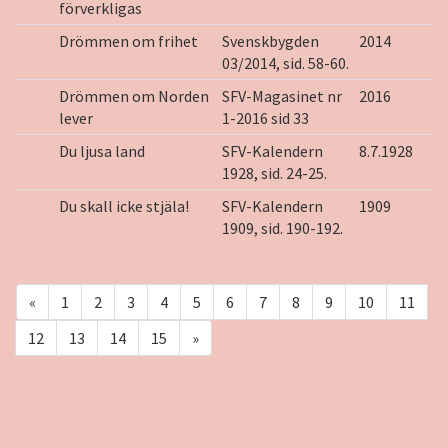
förverkligas
Drömmen om frihet
Svenskbygden
2014
03/2014, sid. 58-60.
Drömmen om Norden
SFV-Magasinet nr
2016
lever
1-2016 sid 33
Du ljusa land
SFV-Kalendern
8.7.1928
1928, sid. 24-25.
Du skall icke stjäla!
SFV-Kalendern
1909
1909, sid. 190-192.
«
1
2
3
4
5
6
7
8
9
10
11
12
13
14
15
»