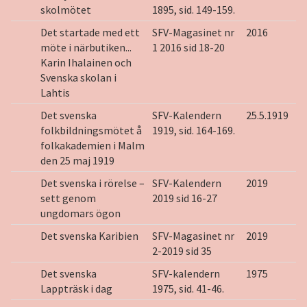
skolmötet
1895, sid. 149-159.
Det startade med ett
SFV-Magasinet nr
2016
möte i närbutiken...
1 2016 sid 18-20
Karin Ihalainen och
Svenska skolan i
Lahtis
Det svenska
SFV-Kalendern
25.5.1919
folkbildningsmötet å
1919, sid. 164-169.
folkakademien i Malm
den 25 maj 1919
Det svenska i rörelse –
SFV-Kalendern
2019
sett genom
2019 sid 16-27
ungdomars ögon
Det svenska Karibien
SFV-Magasinet nr
2019
2-2019 sid 35
Det svenska
SFV-kalendern
1975
Lappträsk i dag
1975, sid. 41-46.