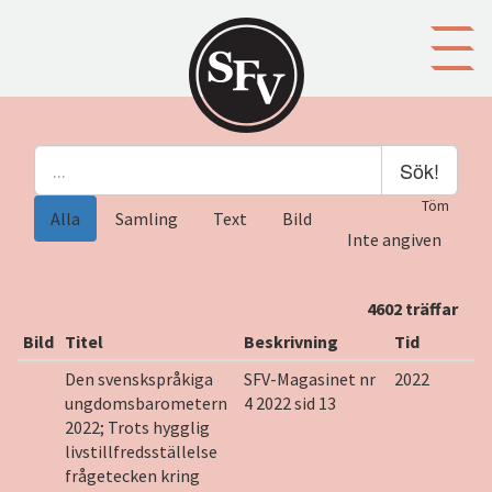
Gå till innehållet
Sök!
Töm
Alla
Samling
Text
Bild
Inte angiven
4602 träffar
Bild
Titel
Beskrivning
Tid
Den svenskspråkiga
SFV-Magasinet nr
2022
ungdomsbarometern
4 2022 sid 13
2022; Trots hygglig
livstillfredsställelse
frågetecken kring