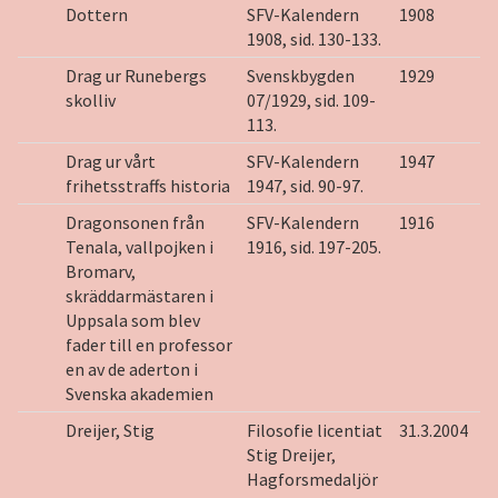
Dottern
SFV-Kalendern
1908
1908, sid. 130-133.
Drag ur Runebergs
Svenskbygden
1929
skolliv
07/1929, sid. 109-
113.
Drag ur vårt
SFV-Kalendern
1947
frihetsstraffs historia
1947, sid. 90-97.
Dragonsonen från
SFV-Kalendern
1916
Tenala, vallpojken i
1916, sid. 197-205.
Bromarv,
skräddarmästaren i
Uppsala som blev
fader till en professor
en av de aderton i
Svenska akademien
Dreijer, Stig
Filosofie licentiat
31.3.2004
Stig Dreijer,
Hagforsmedaljör