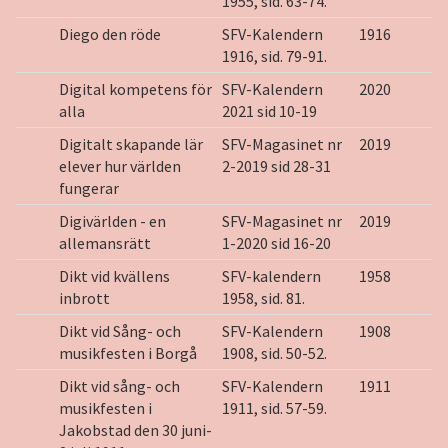
1955, sid. 63-74.
Diego den röde
SFV-Kalendern
1916
1916, sid. 79-91.
Digital kompetens för
SFV-Kalendern
2020
alla
2021 sid 10-19
Digitalt skapande lär
SFV-Magasinet nr
2019
elever hur världen
2-2019 sid 28-31
fungerar
Digivärlden - en
SFV-Magasinet nr
2019
allemansrätt
1-2020 sid 16-20
Dikt vid kvällens
SFV-kalendern
1958
inbrott
1958, sid. 81.
Dikt vid Sång- och
SFV-Kalendern
1908
musikfesten i Borgå
1908, sid. 50-52.
Dikt vid sång- och
SFV-Kalendern
1911
musikfesten i
1911, sid. 57-59.
Jakobstad den 30 juni-