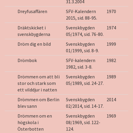
31.3.2004
Dreyfusaffären
SFV-Kalendern
1970
2015, sid. 88-95.
Dräktskicket i
Svenskbygden
1974
svenskbygderna
05/1974, sid. 76-80.
Dröm dig en bild
Svenskbygden
1999
01/1999, sid. 8-9.
Drömbok
SFV-kalendern
1982
1982, sid. 3-8.
Drömmen om att bli
Svenskbygden
1989
stor och stark som
05/1989, sid. 24-27.
ett vilddjur i natten
Drömmen om Berlin
Svenskbygden
2014
blev sann
02/2014, sid. 14-17.
Drömmen om en
Svenskbygden
1969
högskola i
08/1969, sid. 122-
Österbotten
124.