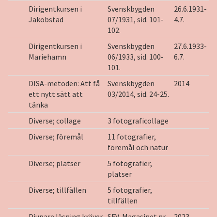
Dirigentkursen i
Svenskbygden
26.6.1931-
Jakobstad
07/1931, sid. 101-
4.7.
102.
Dirigentkursen i
Svenskbygden
27.6.1933-
Mariehamn
06/1933, sid. 100-
6.7.
101.
DISA-metoden: Att få
Svenskbygden
2014
ett nytt sätt att
03/2014, sid. 24-25.
tänka
Diverse; collage
3 fotograficollage
Diverse; föremål
11 fotografier,
föremål och natur
Diverse; platser
5 fotografier,
platser
Diverse; tillfällen
5 fotografier,
tillfällen
Djupare läsning kräver
SFV-Magasinet nr
2023