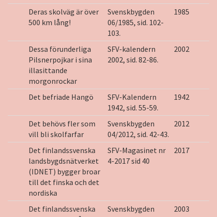
Deras skolväg är över
Svenskbygden
1985
500 km lång!
06/1985, sid. 102-
103.
Dessa förunderliga
SFV-kalendern
2002
Pilsnerpojkar i sina
2002, sid. 82-86.
illasittande
morgonrockar
Det befriade Hangö
SFV-Kalendern
1942
1942, sid. 55-59.
Det behövs fler som
Svenskbygden
2012
vill bli skolfarfar
04/2012, sid. 42-43.
Det finlandssvenska
SFV-Magasinet nr
2017
landsbygdsnätverket
4-2017 sid 40
(IDNET) bygger broar
till det finska och det
nordiska
Det finlandssvenska
Svenskbygden
2003