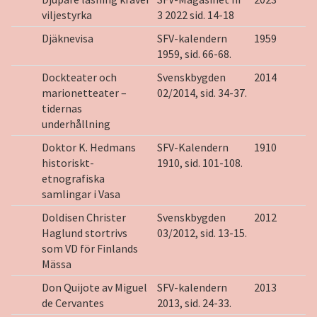
viljestyrka
3 2022 sid. 14-18
Djäknevisa
SFV-kalendern
1959
1959, sid. 66-68.
Dockteater och
Svenskbygden
2014
marionetteater –
02/2014, sid. 34-37.
tidernas
underhållning
Doktor K. Hedmans
SFV-Kalendern
1910
historiskt-
1910, sid. 101-108.
etnografiska
samlingar i Vasa
Doldisen Christer
Svenskbygden
2012
Haglund stortrivs
03/2012, sid. 13-15.
som VD för Finlands
Mässa
Don Quijote av Miguel
SFV-kalendern
2013
de Cervantes
2013, sid. 24-33.