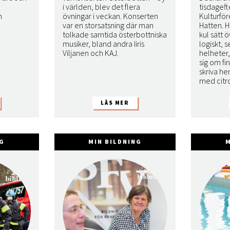
i världen, blev det flera
tisdageft
h
övningar i veckan. Konserten
Kulturfö
var en storsatsning där man
Hatten. H
tolkade samtida österbottniska
kul sätt ö
musiker, bland andra Iiris
logiskt, s
Viljanen och KAJ.
helheter
sig om fi
skriva h
med citr
NG
MIN BILDNING
M