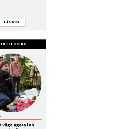
IN BILDNING
0
a våga agera i en