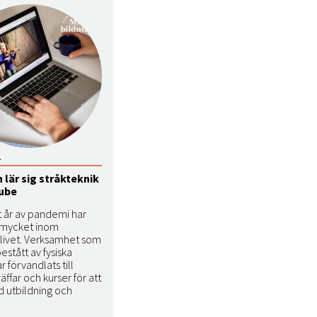
1
lär sig stråkteknik
tube
t år av pandemi har
 mycket inom
slivet. Verksamhet som
bestått av fysiska
 förvandlats till
räffar och kurser för att
d utbildning och