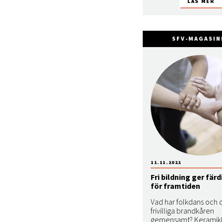
SFV-MAGASIN
11.11.2022
Fri bildning ger fär
för framtiden
Vad har folkdans och 
frivilliga brandkåren
gemensamt? Keramikk