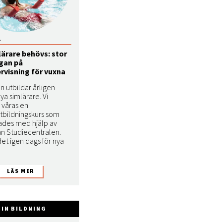
1
lärare behövs: stor
ågan på
rvisning för vuxna
n utbildar årligen
nya simlärare. Vi
 våras en
utbildningskurs som
ades med hjälp av
ån Studiecentralen.
det igen dags för nya
IN BILDNING