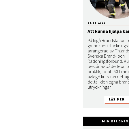
21.12.2021
Att kunna hjälpa kä
På Ingå Brandstation 
grundkurs i släcknings
arrangerad av Finland
Svenska Brand- och
Räddningsförbund. Ku
består av både teori 
praktik, totalt 60 timma
avlagd kurs kan delta
delta i den egna bran
utryckningar.
MIN BILDNI