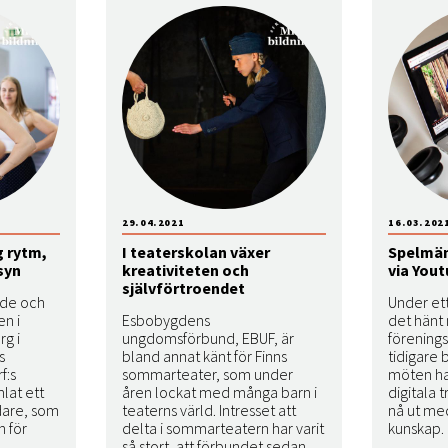
29.04.2021
16.03.202
g rytm,
I teaterskolan växer
Spelmän 
syn
kreativiteten och
via You
självförtroendet
nde och
Under et
en i
Esbobygdens
det hänt
rg i
ungdomsförbund, EBUF, är
förening
s
bland annat känt för Finns
tidigare 
f:s
sommarteater, som under
möten har
mlat ett
åren lockat med många barn i
digitala t
edare, som
teaterns värld. Intresset att
nå ut me
n för
delta i sommarteatern har varit
kunskap.
så stort, att förbundet sedan