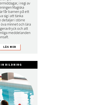
ermiddagar, i regi av
reningen Magiska
är får barnen på ett
va sig i att tänka
e detaljer i större
, öva minnet och lära
ngeravtryck och att
emliga meddelanden
onsaft.
IN BILDNING