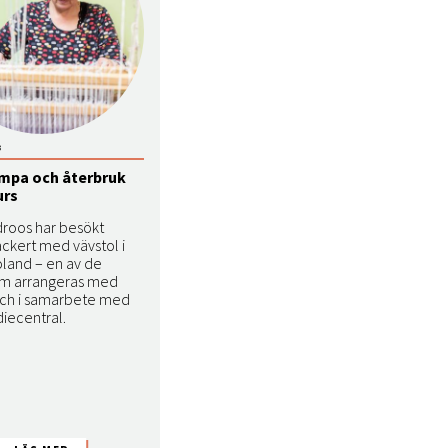
3
mpa och återbruk
urs
droos har besökt
ckert med vävstol i
oland – en av de
om arrangeras med
och i samarbete med
diecentral.