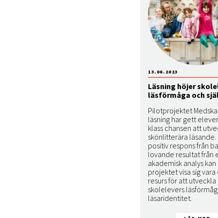
13.06.2023
Läsning höjer skole
läsförmåga och sjä
Pilotprojektet Medsk
läsning har gett elever
klass chansen att utvec
skönlitterära läsande
positiv respons från 
lovande resultat från 
akademisk analys kan
projektet visa sig vara 
resurs för att utveckla
skolelevers läsförmå
läsaridentitet.