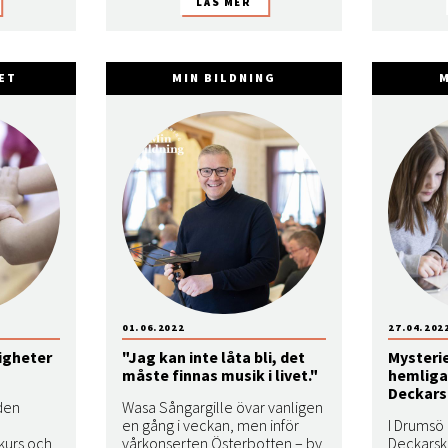
ET
MIN BILDNING
M
01.06.2022
27.04.202
digheter
"Jag kan inte låta bli, det
Mysteri
måste finnas musik i livet."
hemliga
Deckar
den
Wasa Sångargille övar vanligen
en gång i veckan, men inför
I Drumsö
urs och
vårkonserten Österbotten – by
Deckarsk