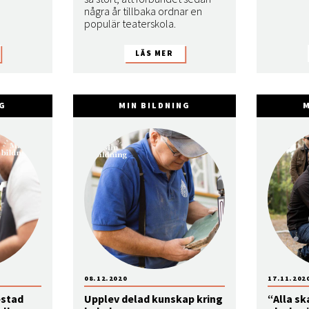
några år tillbaka ordnar en
populär teaterskola.
NG
MIN BILDNING
M
08.12.2020
17.11.202
estad
Upplev delad kunskap kring
“Alla sk