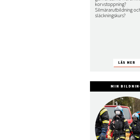
korvstoppning?
Silmärarutbildning oc
släckningskurs?
MIN BILDNI