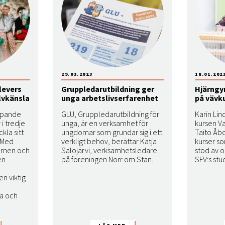
29.03.2023
18.01.202
levers
Gruppledarutbildning ger
Hjärngy
lvkänsla
unga arbetslivserfarenhet
på vävk
apande
GLU, Gruppledarutbildning för
Karin Lin
 i tredje
unga, är en verksamhet för
kursen Va
kla sitt
ungdomar som grundar sig i ett
Taito Åb
. Med
verkligt behov, berättar Katja
kurser s
barnen och
Salojärvi, verksamhetsledare
stöd av 
en
på föreningen Norr om Stan.
SFV:s stu
en viktig
ga och