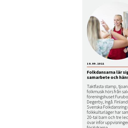
10.09.2021
Folkdansarna lär si
samarbete och hän
Taktfasta stamp, tjoa
folkmusik hörs från sal
föreningshuset Furubo
Degerby, Ingå. Finland
Svenska Folkdansring r
folkkulturläger har sa
20-tal barn och tre l
övar inför uppvisninge
föräldrarna.