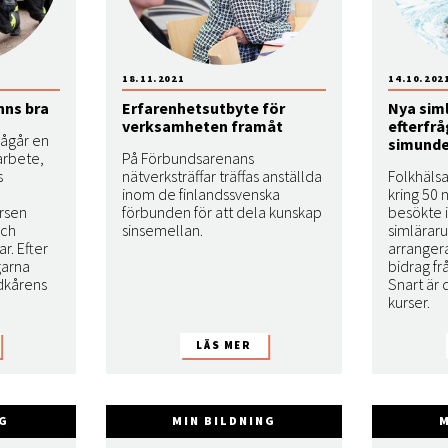
18.11.2021
14.10.202
nns bra
Erfarenhetsutbyte för
Nya sim
verksamheten framåt
efterfr
pågår en
simunde
arbete,
På Förbundsarenans
s
nätverksträffar träffas anställda
Folkhälsa
inom de finlandssvenska
kring 50 
rsen
förbunden för att dela kunskap
besökte i
och
sinsemellan.
simlärar
r. Efter
arranger
garna
bidrag fr
dkårens
Snart är 
kurser.
NG
MIN BILDNING
M