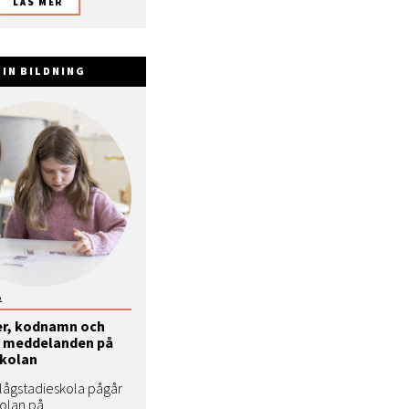
IN BILDNING
2
er, kodnamn och
 meddelanden på
skolan
 lågstadieskola pågår
olan på